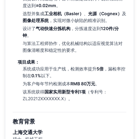
度达到
±0.02mm
。
选型并集成
工业相机（Basler）
、
光源（Cognex）
及
图像处理系统
，实现对微小缺陷的精准识别。
设计了
气动快速分拣机构
，分拣速度达到
120件/分
钟
。
与算法工程师协作，优化机械结构以适应视觉算法对
图像清晰度和稳定性的要求。
项目成果：
系统成功应用于生产线，检测效率提升
5倍
，漏检率控
制在
0.1%
以下。
为客户每年节约检测成本
RMB 80万元
。
该系统获得
国家实用新型专利1项
（专利号：
ZL20212XXXXXXX.X）。
教育背景
上海交通大学
硕士 · 机械工程