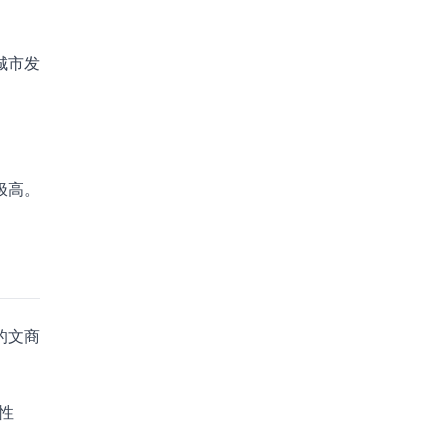
。
城市发
。
极高。
的文商
性