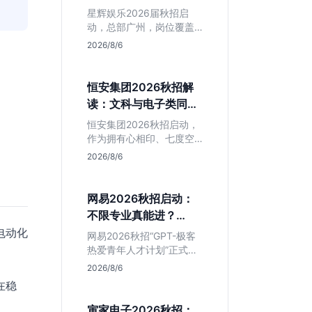
专业但薪资面议
。
星辉娱乐2026届秋招启
动，总部广州，岗位覆盖
技术、美术、策划。PHP
2026/8/6
岗非主流，美术话语权
高，薪资全面面议。适合
想接触项目全流程的应届
恒安集团2026秋招解
生，追求大厂光环者慎
读：文科与电子类同学
投。
的稳妥选择？
恒安集团2026秋招启动，
作为拥有心相印、七度空
间等国民品牌的快消巨
2026/8/6
头，本次招聘主打职业稳
定性。文章深度解析管培
生项目，明确文商科主攻
网易2026秋招启动：
品牌营销、理工科侧重技
不限专业真能进？
术支持的岗位逻辑，客观
GPT-极客计划解读
电动化
分析传统制造业薪资平稳
网易2026秋招“GPT-极客
但平台扎实的特点，助应
热爱青年人才计划”正式开
届生快速判断投递价值。
启，主打不限专业与学
2026/8/6
历。本文拆解其核心岗位
在稳
需求（技术研发、游戏策
划、算法），分析非科班
寅家电子2026秋招：