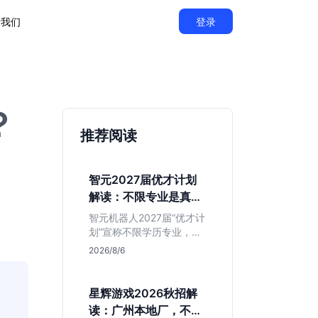
于我们
登录
？
推荐阅读
智元2027届优才计划
解读：不限专业是真的
吗？
智元机器人2027届“优才计
划”宣称不限学历专业，实
则聚焦具身智能顶尖人
2026/8/6
才。本文拆解岗位分布与
隐藏门槛，分析算法、仿
真等核心方向，帮你判断
星辉游戏2026秋招解
是否值得投递及如何准备
读：广州本地厂，不限
硬核项目。