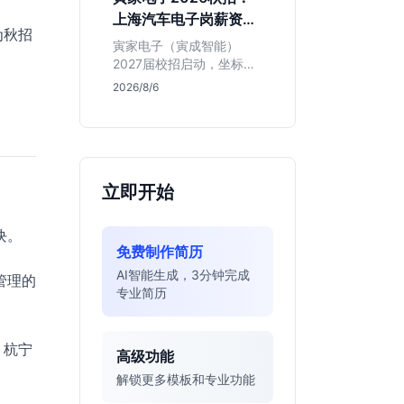
同学的投递机会与真实门
上海汽车电子岗薪资与
槛，帮你判断是否值得
为秋招
岗位全解析
投。
寅家电子（寅成智能）
2027届校招启动，坐标上
海。本文解析百人规模汽
2026/8/6
车电子企业的机械与算法
双赛道机会，分析薪资面
议背后的含金量及应届生
成长路径，助你判断是否
值得投递。
立即开始
块。
免费制作简历
AI智能生成，3分钟完成
管理的
专业简历
，杭宁
高级功能
解锁更多模板和专业功能