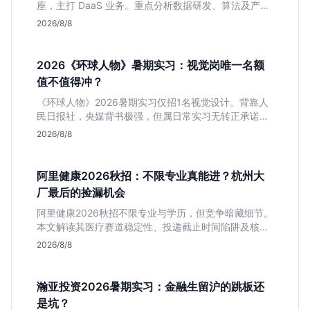
座，主打 DaaS 业务。重点分析数据研发、算法及产品
岗的硬性要求，评估 B 端数据路线的成长曲线与抗压挑
2026/8/8
战，助你判断是否值得投递。
2026《环球人物》暑期实习：视觉岗唯一名额
值不值得冲？
《环球人物》2026暑期实习仅招1名视觉设计。背靠人
民日报社，央媒背书极强，但属日常实习无转正承诺。
适合追求高含金量简历、能接受严谨流程的设计生，想
2026/8/8
进大厂快节奏者慎投。
阿里健康2026秋招：不限专业真能进？杭州大
厂最后的捡漏机会
阿里健康2026秋招不限专业与学历，但竞争暗藏细节。
本文解读其医疗赛道稳定性、投递截止时间陷阱及核心
岗位面试节奏，帮应届生判断是否值得投入。
2026/8/8
瀚亚投资2026暑期实习：金融生留沪的跳板还
是坑？