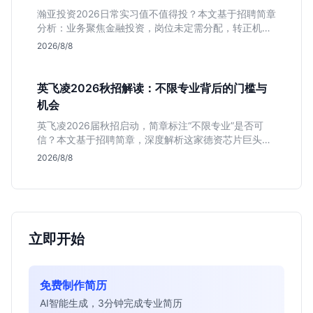
瀚亚投资2026日常实习值不值得投？本文基于招聘简章
分析：业务聚焦金融投资，岗位未定需分配，转正机会
不明确。适合急需上海高含金量实习证明、想接触真实
2026/8/8
资金流向的金融生，不适合追求稳定留用的同学。
英飞凌2026秋招解读：不限专业背后的门槛与
机会
英飞凌2026届秋招启动，简章标注“不限专业”是否可
信？本文基于招聘简章，深度解析这家德资芯片巨头的
行业地位、校招真实门槛及投递策略，助你判断是否值
2026/8/8
得投入。
立即开始
免费制作简历
AI智能生成，3分钟完成专业简历