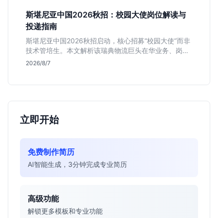
斯堪尼亚中国2026秋招：校园大使岗位解读与
投递指南
斯堪尼亚中国2026秋招启动，核心招募“校园大使”而非
技术管培生。本文解析该瑞典物流巨头在华业务、岗位
真实职责及不限专业背后的竞争逻辑，助你判断是否值
2026/8/7
得投递。
立即开始
免费制作简历
AI智能生成，3分钟完成专业简历
高级功能
解锁更多模板和专业功能