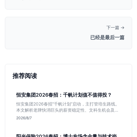
下一篇 →
已经是最后一篇
推荐阅读
恒安集团2026春招：千帆计划值不值得投？
恒安集团2026春招“千帆计划”启动，主打管培生路线。
本文解析老牌快消巨头的薪资稳定性、文科生机会及决
策链条长的局限，帮你判断是否值得投递。
2026/8/7
阳光保险2026春招：博士专场含金量与技术岗