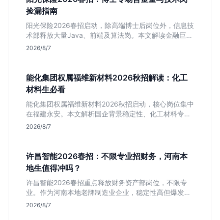
捡漏指南
阳光保险2026春招启动，除高端博士后岗位外，信息技
术部释放大量Java、前端及算法岗。本文解读金融巨头
校招门槛，分析技术岗需求与投递价值，助你快速判断
2026/8/7
是否值得投。
能化集团权属福维新材料2026秋招解读：化工
材料生必看
能化集团权属福维新材料2026秋招启动，核心岗位集中
在福建永安。本文解析国企背景稳定性、化工材料专业
匹配度及工作地点限制，助理工科生判断是否值得投
2026/8/7
递。
许昌智能2026春招：不限专业招财务，河南本
地生值得冲吗？
许昌智能2026春招重点释放财务资产部岗位，不限专
业。作为河南本地老牌制造业企业，稳定性高但爆发涨
薪机会少。适合想在本地积累工业场景经验的应届生。
2026/8/7