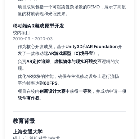
项目成果包括一个可渲染复杂场景的DEMO，展示了高质
量的材质表现和光照效果。
移动端AR游戏原型开发
校内项目
2019-09 - 2020-03
作为核心开发成员，基于
Unity3D
和
AR Foundation
开
发了一款移动端
AR游戏原型
《
幻境寻宝
》。
负责
AR定位追踪
、
虚拟物体与现实环境交互
逻辑的实
现。
优化AR模块的性能，确保在主流移动设备上运行流畅，
平均帧率达到
60FPS
。
项目在校内
创新设计大赛
中获得
一等奖
，并成功申请一项
软件著作权
。
教育背景
上海交通大学
硕士 · 计算机科学与技术