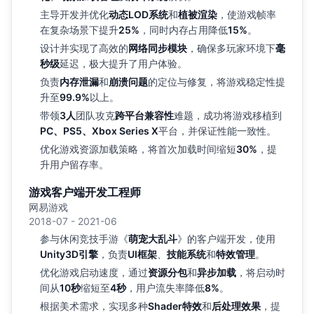
主导开发并优化
动态LOD系统
和
植被渲染
，使游戏帧率
在复杂场景下提升
25%
，同时内存占用降低
15%
。
设计并实现了高效的
网络同步模块
，确保多玩家环境下
毫
秒级
延迟，极大提升了用户体验。
负责
内存泄漏
和
崩溃问题
的定位与修复，将游戏稳定性提
升至
99.9%
以上。
带领
3人
团队攻克
跨平台兼容性
难题，成功将游戏移植到
PC、PS5、Xbox Series X
平台，并保证性能一致性。
优化游戏资源加载策略，将首次加载时间缩短
30%
，提
升用户留存率。
游戏客户端开发工程师
网易游戏
2018-07 - 2021-06
参与休闲竞技手游《
萌宠大乱斗
》的客户端开发，使用
Unity3D引擎
，负责
UI框架
、
技能系统
和
特效管理
。
优化游戏启动速度，通过
资源分包
和
异步加载
，将启动时
间从
10秒
缩短至
4秒
，用户流失率降低
8%
。
根据美术需求，实现多种
Shader特效
和
后处理效果
，提