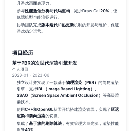
升游戏画面表现力。
参与
性能瓶颈分析
与
代码重构
，减少Draw Call
20%
，使
低端机型也能流畅运行。
协助团队完成
版本迭代
和
热更新
机制的开发与维护，保证
游戏稳定运营。
项目经历
基于PBR的次世代渲染引擎开发
个人项目
2023-01 - 2023-06
独立设计并实现了一款基于
物理渲染（PBR）
的简易渲染
引擎，支持
IBL（Image Based Lighting）
、
SSAO（Screen Space Ambient Occlusion）
等高级渲
染技术。
使用
C++
和
OpenGL
从零开始搭建渲染管线，实现了
延迟
渲染
和
前向渲染
的切换。
集成了
基于簇的剔除算法
，有效管理大量光源，渲染性能
提升
40%
。