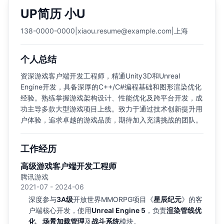
UP简历 小U
138-0000-0000
|
xiaou.resume@example.com
|
上海
个人总结
资深游戏客户端开发工程师，精通Unity3D和Unreal
Engine开发，具备深厚的C++/C#编程基础和图形渲染优化
经验。熟练掌握游戏架构设计、性能优化及跨平台开发，成
功主导多款大型游戏项目上线。致力于通过技术创新提升用
户体验，追求卓越的游戏品质，期待加入充满挑战的团队。
工作经历
高级游戏客户端开发工程师
腾讯游戏
2021-07 - 2024-06
深度参与
3A级
开放世界MMORPG项目《
星辰纪元
》的客
户端核心开发，使用
Unreal Engine 5
，负责
渲染管线优
化
、
场景加载管理
及
战斗系统
模块。