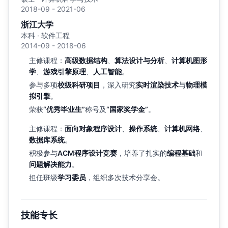
2018-09 - 2021-06
浙江大学
本科 · 软件工程
2014-09 - 2018-06
主修课程：
高级数据结构
、
算法设计与分析
、
计算机图形
学
、
游戏引擎原理
、
人工智能
。
参与多项
校级科研项目
，深入研究
实时渲染技术
与
物理模
拟引擎
。
荣获
“优秀毕业生”
称号及
“国家奖学金”
。
主修课程：
面向对象程序设计
、
操作系统
、
计算机网络
、
数据库系统
。
积极参与
ACM程序设计竞赛
，培养了扎实的
编程基础
和
问题解决能力
。
担任班级
学习委员
，组织多次技术分享会。
技能专长