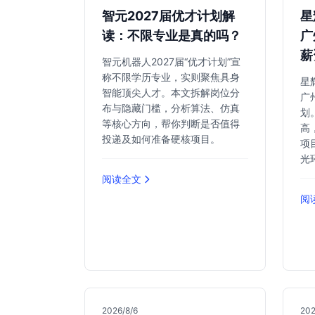
智元2027届优才计划解
星
读：不限专业是真的吗？
广
薪
智元机器人2027届“优才计划”宣
称不限学历专业，实则聚焦具身
星
智能顶尖人才。本文拆解岗位分
广
布与隐藏门槛，分析算法、仿真
划
等核心方向，帮你判断是否值得
高
投递及如何准备硬核项目。
项
光
阅读全文
阅
2026/8/6
202