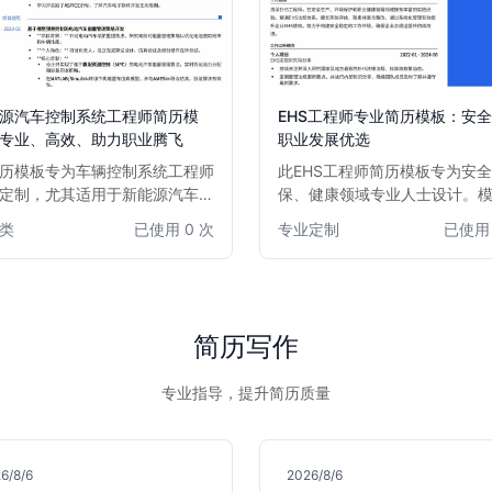
EHS工程师专业简历模板：安
源汽车控制系统工程师简历模
职业发展优选
专业、高效、助力职业腾飞
此EHS工程师简历模板专为安
历模板专为车辆控制系统工程师
保、健康领域专业人士设计。
定制，尤其适用于新能源汽车领
构清晰，重点突出项目经验、
专业人才。模板设计简洁大气，
专业定制
已使用 
类
已使用 0 次
理、风险评估及应急响应能力
结构清晰，突出项目经验、技术
于制造业、化工、能源等注重E
和解决问题能力。无论是资深工
理的行业，帮助求职者高效展
寻求职业突破，还是有志于进入
素养和实战经验，助力职业发
源汽车行业的求职者，都能通过
板高效展示核心竞争力，助力您
简历写作
烈的市场竞争中脱颖而出。
专业指导，提升简历质量
6/8/6
2026/8/6