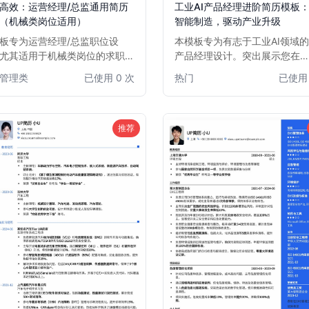
高效：运营经理/总监通用简历
工业AI产品经理进阶简历模板
（机械类岗位适用）
智能制造，驱动产业升级
板专为运营经理/总监职位设
本模板专为有志于工业AI领域
尤其适用于机械类岗位的求职
产品经理设计。突出展示您在
模板结构清晰，重点突出，能够
AIoT、智能制造、工业大数据
管理类
已使用 0 次
热门
已使用 
展示候选人在运营策略、团队管
器学习等方面的专业知识和项
市场拓展等方面的核心能力和项
验。优化排版，强调数据驱动
果。简洁大方的设计风格，确保
能力和跨部门协作能力，助您
简历在众多求职者中脱颖而出，
的市场竞争中脱颖而出，获得
推荐
快速获得面试机会。
工业AI产品经理职位。