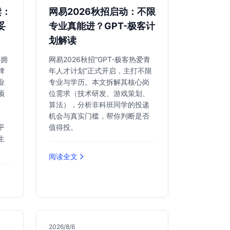
读：
网易2026秋招启动：不限
妥
专业真能进？GPT-极客计
划解读
为拥
网易2026秋招“GPT-极客热爱青
牌
年人才计划”正式开启，主打不限
业
专业与学历。本文拆解其核心岗
项
位需求（技术研发、游戏策划、
、
算法），分析非科班同学的投递
机会与真实门槛，帮你判断是否
平
值得投。
生
阅读全文
2026/8/6