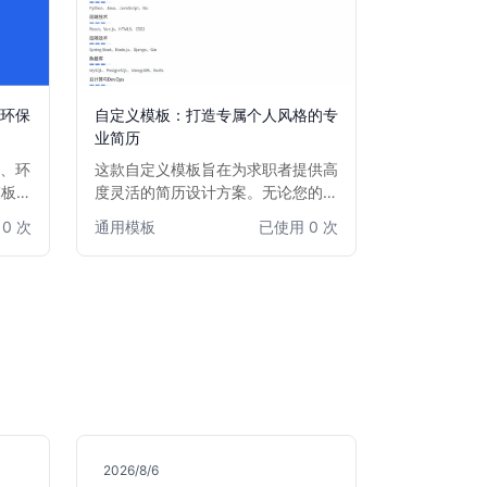
全环保
自定义模板：打造专属个人风格的专
业简历
全、环
这款自定义模板旨在为求职者提供高
模板结
度灵活的简历设计方案。无论您的目
合规管
标职位、经验级别或所属行业如何，
0 次
通用模板
已使用 0 次
。适用
您都可以根据自身需求自由调整布
HS管
局、颜色、字体和内容模块，打造一
现专业
份完全符合个人品牌和招聘单位偏好
展。
的简历。它适用于所有希望展现独特
个性和专业素养的求职者。
2026/8/6