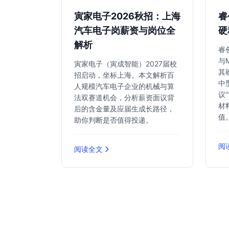
寅家电子2026秋招：上海
睿
汽车电子岗薪资与岗位全
硬
解析
睿
与
寅家电子（寅成智能）2027届校
其
招启动，坐标上海。本文解析百
中
人规模汽车电子企业的机械与算
议
法双赛道机会，分析薪资面议背
材
后的含金量及应届生成长路径，
值
助你判断是否值得投递。
阅
阅读全文