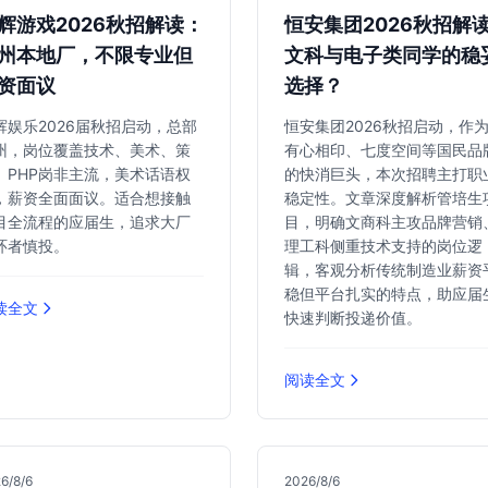
辉游戏2026秋招解读：
恒安集团2026秋招解
州本地厂，不限专业但
文科与电子类同学的稳
资面议
选择？
辉娱乐2026届秋招启动，总部
恒安集团2026秋招启动，作
州，岗位覆盖技术、美术、策
有心相印、七度空间等国民品
。PHP岗非主流，美术话语权
的快消巨头，本次招聘主打职
，薪资全面面议。适合想接触
稳定性。文章深度解析管培生
目全流程的应届生，追求大厂
目，明确文商科主攻品牌营销
环者慎投。
理工科侧重技术支持的岗位逻
辑，客观分析传统制造业薪资
稳但平台扎实的特点，助应届
读全文
快速判断投递价值。
阅读全文
6/8/6
2026/8/6