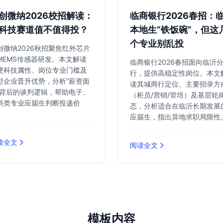
创微纳2026校招解读：
临商银行2026春招：
科技赛道值不值得投？
本地生“铁饭碗”，但这
个专业别乱投
创微纳2026秋招聚焦红外芯片
MEMS传感器研发。本文解读
临商银行2026春招面向临沂
硬科技属性、岗位专业门槛及
行，提供高稳定性岗位。本文
型企业晋升优势，分析“薪资面
读其城商行定位、主要招录方
”背后的谈判逻辑，帮助电子、
（柜员/营销/管培）及基层轮
料类专业应届生判断投递价
态，分析适合在临沂长期发展
。
应届生，指出异地求职局限性
读全文
阅读全文
模板内容