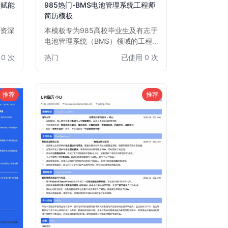
：赋能
985热门-BMS电池管理系统工程师
简历模板
的资深
本模板专为985高校毕业生及有志于
电池管理系统（BMS）领域的工程
、机
师精心设计。模板结构清晰，突出技
0 次
热门
已使用 0 次
目经
术能力、项目经验和学术背景，尤其
的决策
适合汽车、新能源、储能等行业
在激烈
BMS开发、测试、算法工程师。通
心仪的
过此模板，您能有效展示在电池建
推荐
推荐
模、充放电控制、故障诊断等方面的
专业知识和实践成果，助您在激烈的
求职竞争中脱颖而出。