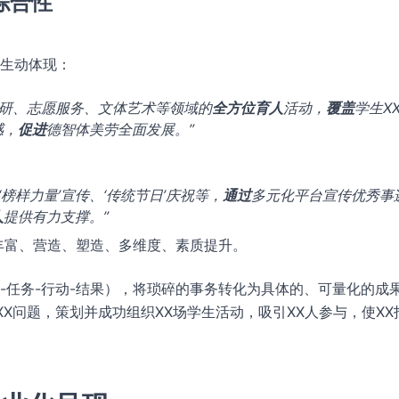
综合性
生动体现：
科研、志愿服务、文体艺术等领域的
全方位育人
活动，
覆盖
学生X
感，
促进
德智体美劳全面发展。”
榜样力量’宣传、‘传统节日’庆祝等，
通过
多元化平台宣传优秀事
人
提供有力支撑。”
丰富、营造、塑造、多维度、素质提升。
境-任务-行动-结果），将琐碎的事务转化为具体的、可量化的成
XX问题，策划并成功组织XX场学生活动，吸引XX人参与，使XX