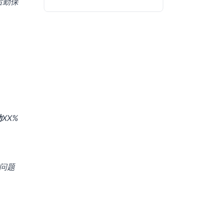
后勤保
助
XX%
问题