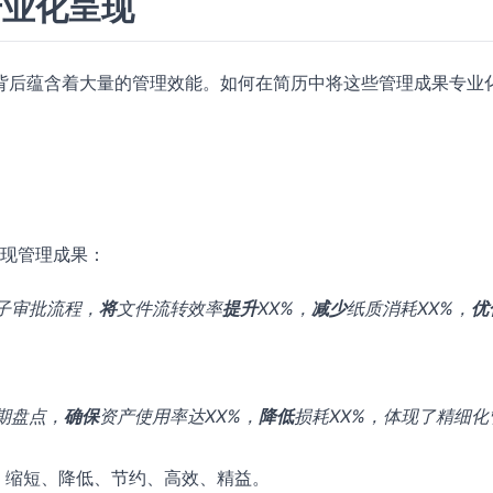
专业化呈现
背后蕴含着大量的管理效能。如何在简历中将这些管理成果专业
现管理成果：
子审批流程，
将
文件流转效率
提升
XX%，
减少
纸质消耗XX%，
优
期盘点，
确保
资产使用率达XX%，
降低
损耗XX%，体现了精细化
、缩短、降低、节约、高效、精益。