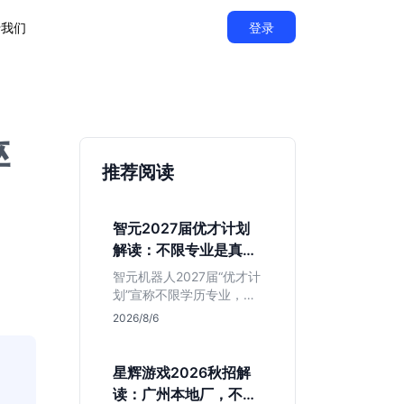
于我们
登录
碎
推荐阅读
智元2027届优才计划
解读：不限专业是真的
吗？
智元机器人2027届“优才计
划”宣称不限学历专业，实
则聚焦具身智能顶尖人
2026/8/6
才。本文拆解岗位分布与
隐藏门槛，分析算法、仿
真等核心方向，帮你判断
星辉游戏2026秋招解
是否值得投递及如何准备
读：广州本地厂，不限
硬核项目。