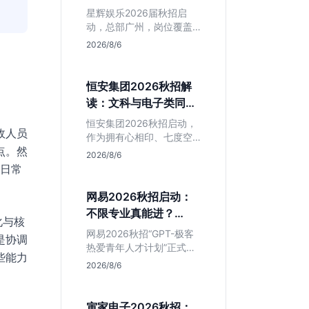
专业但薪资面议
星辉娱乐2026届秋招启
动，总部广州，岗位覆盖
技术、美术、策划。PHP
2026/8/6
岗非主流，美术话语权
高，薪资全面面议。适合
想接触项目全流程的应届
恒安集团2026秋招解
生，追求大厂光环者慎
读：文科与电子类同学
投。
的稳妥选择？
恒安集团2026秋招启动，
政人员
作为拥有心相印、七度空
点。然
间等国民品牌的快消巨
2026/8/6
头，本次招聘主打职业稳
些日常
定性。文章深度解析管培
生项目，明确文商科主攻
网易2026秋招启动：
品牌营销、理工科侧重技
不限专业真能进？
术支持的岗位逻辑，客观
化与核
GPT-极客计划解读
分析传统制造业薪资平稳
网易2026秋招“GPT-极客
是协调
但平台扎实的特点，助应
热爱青年人才计划”正式开
些能力
届生快速判断投递价值。
启，主打不限专业与学
2026/8/6
历。本文拆解其核心岗位
需求（技术研发、游戏策
划、算法），分析非科班
寅家电子2026秋招：