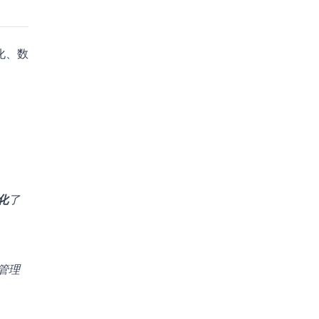
化、数
化
了
管理