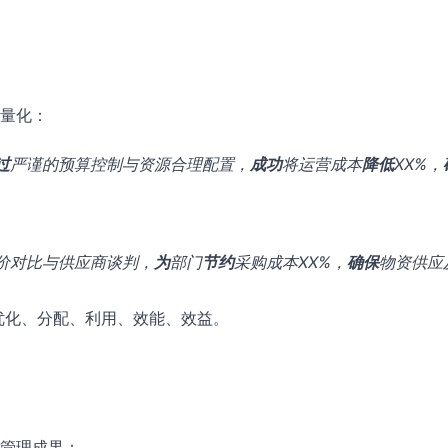
量化：
过
严谨的预算控制与资源合理配置，
成功
将运营成本
降低
XX%，
价对比与供应商谈判，
为
部门
节约
采购成本XX%，
确保
物资供应
优化、分配、利用、效能、效益。
管理成果：