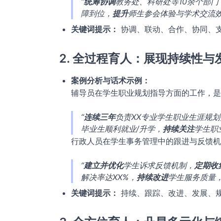
“
统筹协调
教务处、科研处等10余个部门
障到位，
提升
师生参会体验与学术交流
关键词提示：
协调、联动、合作、协同、
2. 全过程育人：展现持续性与
案例分析与话术示例：
辅导员在学生职业规划指导方面的工作，是
“
连续三年
负责XX专业学生职业生涯规
毕业生顺利就业/升学，
持续关注
学生职
行政人员在学生事务管理中的跟进与反馈机
“
建立并优化
学生诉求反馈机制，
定期收
解决率达XX%，
持续改进
学生服务质量
关键词提示：
持续、跟踪、改进、发展、