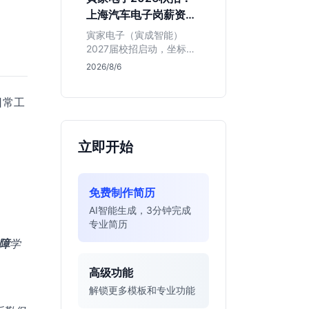
。
同学的投递机会与真实门
上海汽车电子岗薪资与
槛，帮你判断是否值得
岗位全解析
投。
寅家电子（寅成智能）
2027届校招启动，坐标上
海。本文解析百人规模汽
2026/8/6
车电子企业的机械与算法
双赛道机会，分析薪资面
日常工
议背后的含金量及应届生
成长路径，助你判断是否
值得投递。
立即开始
免费制作简历
AI智能生成，3分钟完成
专业简历
障
学
高级功能
解锁更多模板和专业功能