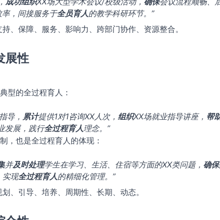
，
成功组织
XX场大型学术会议/校级活动，
确保
会议流程顺畅、
效率，间接服务于
全员育人
的教学科研环节。”
支持、保障、服务、影响力、跨部门协作、资源整合。
发展性
典型的全过程育人：
划指导，
累计
提供1对1咨询XX人次，
组织
XX场就业指导讲座，
帮
业发展，践行
全过程育人
理念。”
制，也是全过程育人的体现：
集
并
及时处理
学生在学习、生活、住宿等方面的XX类问题，
确保
，实现
全过程育人
的精细化管理。”
规划、引导、培养、周期性、长期、动态。