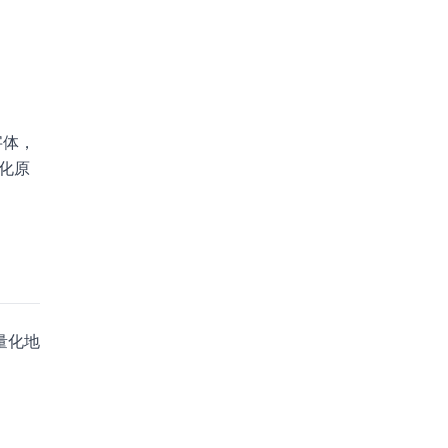
字体，
化原
量化地