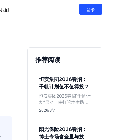
于我们
登录
推荐阅读
恒安集团2026春招：
千帆计划值不值得投？
恒安集团2026春招“千帆计
划”启动，主打管培生路
线。本文解析老牌快消巨
2026/8/7
头的薪资稳定性、文科生
机会及决策链条长的局
限，帮你判断是否值得投
阳光保险2026春招：
递。
博士专场含金量与技术
打