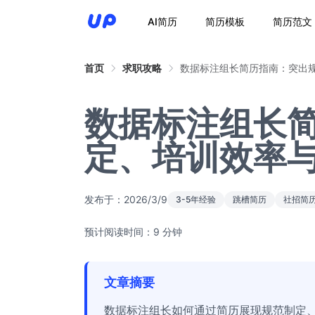
AI简历
简历模板
简历范文
首页
求职攻略
数据标注组长简历指南：突出
数据标注组长
定、培训效率
发布于：
2026/3/9
3-5年经验
跳槽简历
社招简
预计阅读时间：9 分钟
文章摘要
数据标注组长如何通过简历展现规范制定