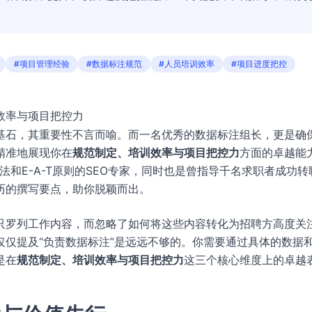
#项目管理经验
#数据标注规范
#人员培训效率
#项目进度把控
效率与项目把控力
基石，其重要性不言而喻。而一名优秀的数据标注组长，更是确
精准地展现你在
规范制定、培训效率与项目把控力
方面的卓越能
算法和E-A-T原则的SEO专家，同时也是曾指导千名求职者成功转
历的撰写要点，助你脱颖而出。
只罗列工作内容，而忽略了如何将这些内容转化为招聘方高度关
仅提及“负责数据标注”是远远不够的。你需要通过具体的数据
是在
规范制定、培训效率与项目把控力
这三个核心维度上的卓越