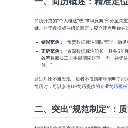
一、简历概述：精准定
简历开篇的“个人概述”或“求职意向”部分至
键。对于数据标注组长而言，应立即点明你在
错误范例：
“负责数据标注团队管理，确保
正确范例：
“资深数据标注组长，具备5年
效率
将新员工上手周期缩短至一周，并凭借
付。”
通过对比不难发现，后者不仅清晰地阐明了能
简历时，可以参考UP简历提供的
专业简历模板
二、突出“规范制定”：