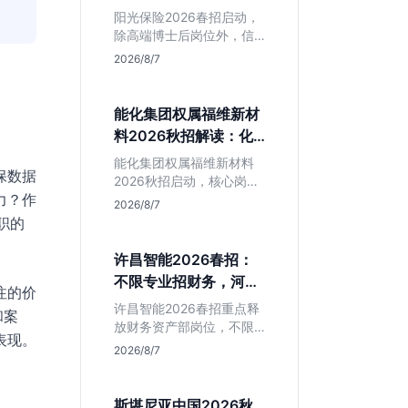
岗捡漏指南
阳光保险2026春招启动，
除高端博士后岗位外，信
息技术部释放大量Java、
2026/8/7
前端及算法岗。本文解读
金融巨头校招门槛，分析
技术岗需求与投递价值，
能化集团权属福维新材
助你快速判断是否值得
料2026秋招解读：化
投。
工材料生必看
能化集团权属福维新材料
保数据
2026秋招启动，核心岗位
力？作
集中在福建永安。本文解
2026/8/7
析国企背景稳定性、化工
职的
材料专业匹配度及工作地
点限制，助理工科生判断
许昌智能2026春招：
是否值得投递。
不限专业招财务，河南
注的价
本地生值得冲吗？
许昌智能2026春招重点释
和案
放财务资产部岗位，不限
表现。
专业。作为河南本地老牌
2026/8/7
制造业企业，稳定性高但
爆发涨薪机会少。适合想
在本地积累工业场景经验
斯堪尼亚中国2026秋