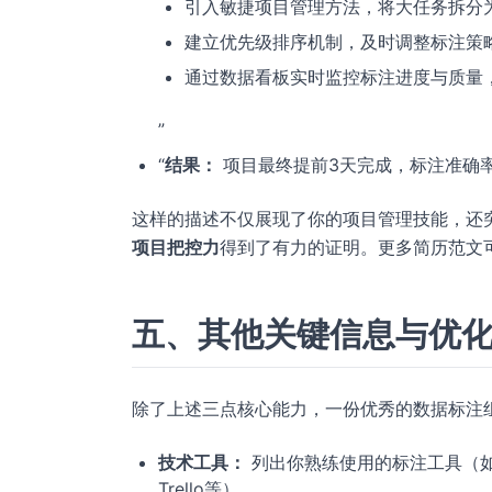
引入
敏捷项目管理方法
，将大任务拆分
建立
优先级排序机制
，及时调整标注策
通过
数据看板实时监控标注进度与质量
”
“
结果：
项目最终提前3天完成，标注准确率
这样的描述不仅展现了你的项目管理技能，还
项目把控力
得到了有力的证明。更多简历范文
五、其他关键信息与优
除了上述三点核心能力，一份优秀的数据标注
技术工具：
列出你熟练使用的标注工具（如Label
Trello等）。