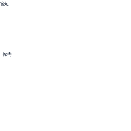
缩短
。
，你需