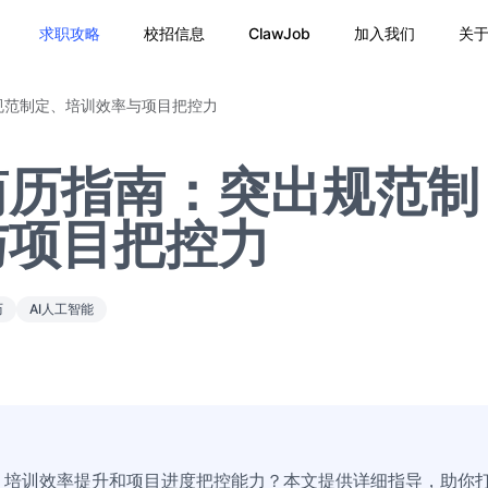
求职攻略
校招信息
ClawJob
加入我们
关
规范制定、培训效率与项目把控力
简历指南：突出规范制
与项目把控力
历
AI人工智能
、培训效率提升和项目进度把控能力？本文提供详细指导，助你