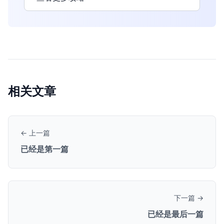
相关文章
← 上一篇
已经是第一篇
下一篇 →
已经是最后一篇