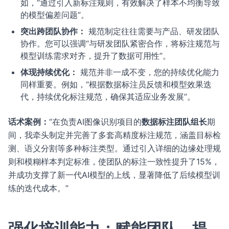
如，“通过引入新标注规则，有效解决了样本不均衡导致
的模型偏差问题”。
突出跨团队协作：
规范制定往往需要与产品、研发团队
协作。您可以强调“与研发团队紧密合作，将标注规范与
模型训练需求对齐，提升了数据可用性”。
体现持续优化：
规范并非一成不变，您的持续优化能力
同样重要。例如，“根据数据标注员反馈和模型效果迭
代，持续优化标注规范，确保其适应业务发展”。
话术案例：
“在负责AI图像识别项目的
数据标注团队组长
期
间，我牵头制定并完善了多套高精度标注规范，涵盖目标检
测、语义分割等多种标注类型。通过引入详细的边缘处理规
则和模糊样本判定标准，使团队的标注一致性提升了15%，
并成功支撑了新一代AI模型的上线，显著降低了后续模型训
练的迭代成本。”
强化培训能力：赋能团队，提