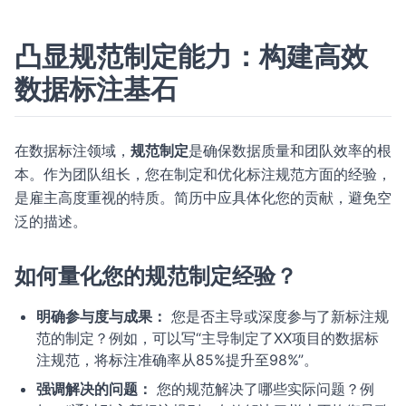
凸显规范制定能力：构建高效
数据标注基石
在数据标注领域，
规范制定
是确保数据质量和团队效率的根
本。作为团队组长，您在制定和优化标注规范方面的经验，
是雇主高度重视的特质。简历中应具体化您的贡献，避免空
泛的描述。
如何量化您的规范制定经验？
明确参与度与成果：
您是否主导或深度参与了新标注规
范的制定？例如，可以写“主导制定了XX项目的数据标
注规范，将标注准确率从85%提升至98%”。
强调解决的问题：
您的规范解决了哪些实际问题？例