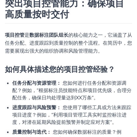
突出项目控管能力：确保项目
高质量按时交付
项目控管
是
数据标注团队组长
的核心能力之一，它涵盖了从
任务分配、进度跟踪到质量控制的整个流程。在简历中，您
需要展现出强大的组织协调和风险管理能力。
如何具体描述您的项目控管经验？
任务分配与资源管理：
您如何进行任务分配和资源调
配？例如，“根据标注员技能特点和项目优先级，合理分
配任务，确保日均处理量达到XX万条”。
进度跟踪与风险预警：
您使用了哪些工具或方法来跟踪
项目进度？例如，“利用项目管理工具实时监控标注进
度，对潜在延期风险提前预警并制定应对方案”。
质量控制与迭代：
您如何确保数据标注的质量？例