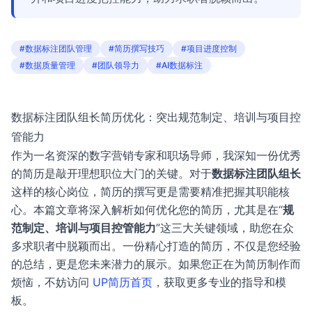
#数据标注团队管理
#简历撰写技巧
#项目进度控制
#数据质量管理
#团队领导力
#AI数据标注
数据标注团队组长简历优化：突出规范制定、培训与项目控
管能力
作为一名资深的数字营销专家和职场导师，我深知一份优秀
的简历是敲开理想职位大门的关键。对于
数据标注团队组长
这样的核心岗位，简历的撰写更是需要精准把握其职能核
心。本篇文章将深入解析如何优化您的简历，尤其是在“
规
范制定、培训与项目控管能力
”这三大关键领域，助您在众
多求职者中脱颖而出。一份精心打造的简历，不仅是您经验
的总结，更是您未来潜力的展示。如果您正在为简历制作而
烦恼，不妨访问
UP简历首页
，获取更多专业的指导和模
板。