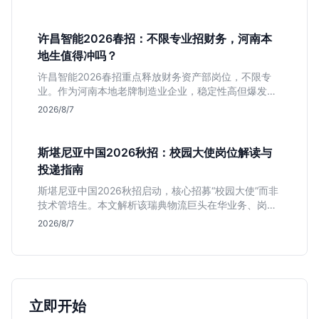
递。
许昌智能2026春招：不限专业招财务，河南本
地生值得冲吗？
许昌智能2026春招重点释放财务资产部岗位，不限专
业。作为河南本地老牌制造业企业，稳定性高但爆发涨
薪机会少。适合想在本地积累工业场景经验的应届生。
2026/8/7
斯堪尼亚中国2026秋招：校园大使岗位解读与
投递指南
斯堪尼亚中国2026秋招启动，核心招募“校园大使”而非
技术管培生。本文解析该瑞典物流巨头在华业务、岗位
真实职责及不限专业背后的竞争逻辑，助你判断是否值
2026/8/7
得投递。
立即开始