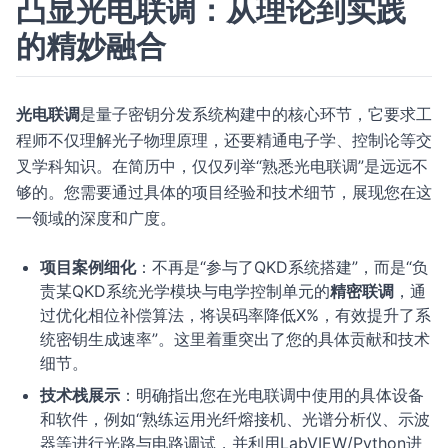
凸显光电联调：从理论到实践
的精妙融合
光电联调
是量子密钥分发系统构建中的核心环节，它要求工
程师不仅理解光子物理原理，还要精通电子学、控制论等交
叉学科知识。在简历中，仅仅列举“熟悉光电联调”是远远不
够的。您需要通过具体的项目经验和技术细节，展现您在这
一领域的深度和广度。
项目案例细化
：不再是“参与了QKD系统搭建”，而是“负
责某QKD系统光学模块与电学控制单元的
精密联调
，通
过优化
相位补偿算法
，将误码率降低X%，有效提升了系
统密钥生成速率”。这里着重突出了您的具体贡献和技术
细节。
技术栈展示
：明确指出您在光电联调中使用的具体设备
和软件，例如“熟练运用光纤熔接机、光谱分析仪、示波
器等进行光路与电路调试，并利用LabVIEW/Python进