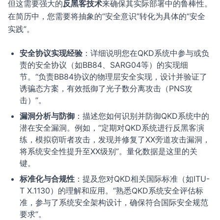
但这需要强大的
反黑客技术
来确保其实际部署中的鲁棒性。
在简历中，您需要将抽象的“安全意识”转化为具体的“安全
实践”。
安全协议实现经验
：详细说明您在QKD系统中参与或负
责的
安全协议
（如BB84、SARG04等）的实现细
节。“负责BB84协议的物理层安全实现，设计并验证了
诱骗态
方案，有效抵御了光子数分离攻击（PNS攻
击）”。
漏洞分析与防御
：描述您如何识别并防御QKD系统中的
潜在安全漏洞。例如，“定期对QKD系统进行
反黑客演
练
，模拟窃听者攻击，发现并修复了XX旁道攻击漏洞，
将系统安全性提升至XX级别”。量化数据是这里的关
键。
标准化与合规性
：提及您对QKD相关国际标准（如ITU-
T X.1130）的理解和应用。“熟悉QKD系统安全评估标
准，参与了系统安全架构设计，确保符合国际安全规范
要求”。