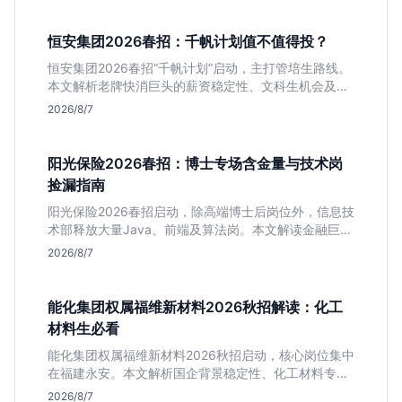
恒安集团2026春招：千帆计划值不值得投？
恒安集团2026春招“千帆计划”启动，主打管培生路线。
本文解析老牌快消巨头的薪资稳定性、文科生机会及决
策链条长的局限，帮你判断是否值得投递。
2026/8/7
阳光保险2026春招：博士专场含金量与技术岗
捡漏指南
阳光保险2026春招启动，除高端博士后岗位外，信息技
术部释放大量Java、前端及算法岗。本文解读金融巨头
校招门槛，分析技术岗需求与投递价值，助你快速判断
2026/8/7
是否值得投。
能化集团权属福维新材料2026秋招解读：化工
材料生必看
能化集团权属福维新材料2026秋招启动，核心岗位集中
在福建永安。本文解析国企背景稳定性、化工材料专业
匹配度及工作地点限制，助理工科生判断是否值得投
2026/8/7