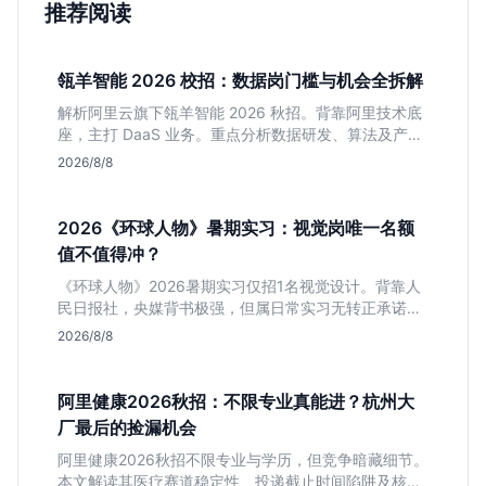
推荐阅读
瓴羊智能 2026 校招：数据岗门槛与机会全拆解
解析阿里云旗下瓴羊智能 2026 秋招。背靠阿里技术底
座，主打 DaaS 业务。重点分析数据研发、算法及产品
岗的硬性要求，评估 B 端数据路线的成长曲线与抗压挑
2026/8/8
战，助你判断是否值得投递。
2026《环球人物》暑期实习：视觉岗唯一名额
值不值得冲？
《环球人物》2026暑期实习仅招1名视觉设计。背靠人
民日报社，央媒背书极强，但属日常实习无转正承诺。
适合追求高含金量简历、能接受严谨流程的设计生，想
2026/8/8
进大厂快节奏者慎投。
阿里健康2026秋招：不限专业真能进？杭州大
厂最后的捡漏机会
阿里健康2026秋招不限专业与学历，但竞争暗藏细节。
本文解读其医疗赛道稳定性、投递截止时间陷阱及核心