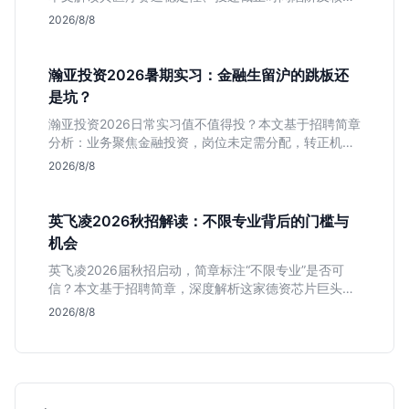
岗位面试节奏，帮应届生判断是否值得投入。
2026/8/8
瀚亚投资2026暑期实习：金融生留沪的跳板还
是坑？
瀚亚投资2026日常实习值不值得投？本文基于招聘简章
分析：业务聚焦金融投资，岗位未定需分配，转正机会
不明确。适合急需上海高含金量实习证明、想接触真实
2026/8/8
资金流向的金融生，不适合追求稳定留用的同学。
英飞凌2026秋招解读：不限专业背后的门槛与
机会
英飞凌2026届秋招启动，简章标注“不限专业”是否可
信？本文基于招聘简章，深度解析这家德资芯片巨头的
行业地位、校招真实门槛及投递策略，助你判断是否值
2026/8/8
得投入。