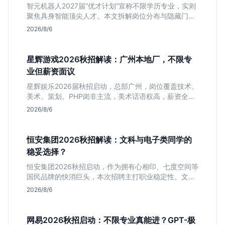
智元机器人2027届“优才计划”宣称不限学历专业，实则
聚焦具身智能顶尖人才。本文拆解岗位分布与隐藏门
槛，分析算法、仿真等核心方向，帮你判断是否值得投
2026/8/6
递及如何准备硬核项目。
星辉游戏2026秋招解读：广州本地厂，不限专
业但薪资面议
星辉娱乐2026届秋招启动，总部广州，岗位覆盖技术、
美术、策划。PHP岗非主流，美术话语权高，薪资全面
面议。适合想接触项目全流程的应届生，追求大厂光环
2026/8/6
者慎投。
恒安集团2026秋招解读：文科与电子类同学的
稳妥选择？
恒安集团2026秋招启动，作为拥有心相印、七度空间等
国民品牌的快消巨头，本次招聘主打职业稳定性。文章
深度解析管培生项目，明确文商科主攻品牌营销、理工
2026/8/6
科侧重技术支持的岗位逻辑，客观分析传统制造业薪资
平稳但平台扎实的特点，助应届生快速判断投递价值。
网易2026秋招启动：不限专业真能进？GPT-极