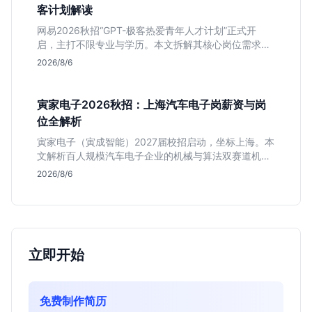
客计划解读
网易2026秋招“GPT-极客热爱青年人才计划”正式开
启，主打不限专业与学历。本文拆解其核心岗位需求
（技术研发、游戏策划、算法），分析非科班同学的投
2026/8/6
递机会与真实门槛，帮你判断是否值得投。
寅家电子2026秋招：上海汽车电子岗薪资与岗
位全解析
寅家电子（寅成智能）2027届校招启动，坐标上海。本
文解析百人规模汽车电子企业的机械与算法双赛道机
会，分析薪资面议背后的含金量及应届生成长路径，助
2026/8/6
你判断是否值得投递。
立即开始
免费制作简历