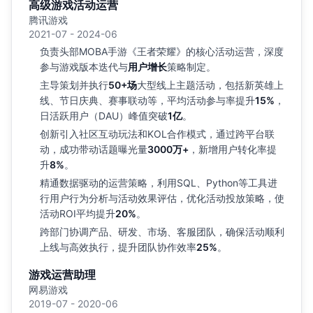
高级游戏活动运营
腾讯游戏
2021-07 - 2024-06
负责头部MOBA手游《王者荣耀》的核心活动运营，深度
参与游戏版本迭代与
用户增长
策略制定。
主导策划并执行
50+场
大型线上主题活动，包括新英雄上
线、节日庆典、赛事联动等，平均活动参与率提升
15%
，
日活跃用户（DAU）峰值突破
1亿
。
创新引入社区互动玩法和KOL合作模式，通过跨平台联
动，成功带动话题曝光量
3000万+
，新增用户转化率提
升
8%
。
精通数据驱动的运营策略，利用SQL、Python等工具进
行用户行为分析与活动效果评估，优化活动投放策略，使
活动ROI平均提升
20%
。
跨部门协调产品、研发、市场、客服团队，确保活动顺利
上线与高效执行，提升团队协作效率
25%
。
游戏运营助理
网易游戏
2019-07 - 2020-06