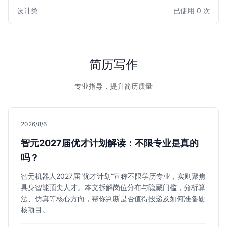
作品集链接与视觉化排版，帮助美术师清晰呈现专业实力，快
设计类
已使用 0 次
速吸引游戏公司HR的目光，是进入头部游戏工作室的理想选
择。
简历写作
专业指导，提升简历质量
2026/8/6
智元2027届优才计划解读：不限专业是真的
吗？
智元机器人2027届“优才计划”宣称不限学历专业，实则聚焦
具身智能顶尖人才。本文拆解岗位分布与隐藏门槛，分析算
法、仿真等核心方向，帮你判断是否值得投递及如何准备硬
核项目。