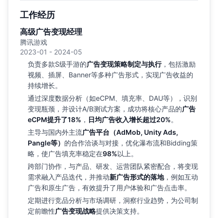
工作经历
高级广告变现经理
腾讯游戏
2023-01 - 2024-05
负责多款S级手游的
广告变现策略制定与执行
，包括激励
视频、插屏、Banner等多种广告形式，实现广告收益的
持续增长。
通过深度数据分析（如eCPM、填充率、DAU等），识别
变现瓶颈，并设计A/B测试方案，成功将核心产品的
广告
eCPM提升了18%
，
日均广告收入增长超过20%
。
主导与国内外主流
广告平台（AdMob, Unity Ads,
Pangle等）
的合作洽谈与对接，优化瀑布流和Bidding策
略，使广告填充率稳定在
98%
以上。
跨部门协作，与产品、研发、运营团队紧密配合，将变现
需求融入产品迭代，并推动
新广告形式的落地
，例如互动
广告和原生广告，有效提升了用户体验和广告点击率。
定期进行竞品分析与市场调研，洞察行业趋势，为公司制
定前瞻性
广告变现战略
提供决策支持。