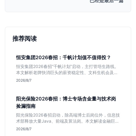
已经是最后一篇
推荐阅读
恒安集团2026春招：千帆计划值不值得投？
恒安集团2026春招“千帆计划”启动，主打管培生路线。
本文解析老牌快消巨头的薪资稳定性、文科生机会及决
策链条长的局限，帮你判断是否值得投递。
2026/8/7
阳光保险2026春招：博士专场含金量与技术岗
捡漏指南
阳光保险2026春招启动，除高端博士后岗位外，信息技
术部释放大量Java、前端及算法岗。本文解读金融巨头
校招门槛，分析技术岗需求与投递价值，助你快速判断
2026/8/7
是否值得投。