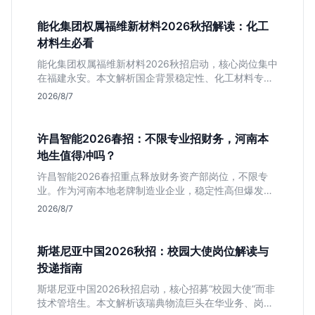
能化集团权属福维新材料2026秋招解读：化工
材料生必看
能化集团权属福维新材料2026秋招启动，核心岗位集中
在福建永安。本文解析国企背景稳定性、化工材料专业
匹配度及工作地点限制，助理工科生判断是否值得投
2026/8/7
递。
许昌智能2026春招：不限专业招财务，河南本
地生值得冲吗？
许昌智能2026春招重点释放财务资产部岗位，不限专
业。作为河南本地老牌制造业企业，稳定性高但爆发涨
薪机会少。适合想在本地积累工业场景经验的应届生。
2026/8/7
斯堪尼亚中国2026秋招：校园大使岗位解读与
投递指南
斯堪尼亚中国2026秋招启动，核心招募“校园大使”而非
技术管培生。本文解析该瑞典物流巨头在华业务、岗位