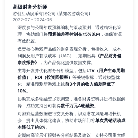
高级财务分析师
游创互动娱乐有限公司 (某知名游戏公司)
2022-07 - 2024-06
深度参与公司年度预算编制与滚动预测，通过精细化管
理，协助部门将
预算偏差率控制在±5%以内
，确保资源
有效配置。
负责核心游戏产品线的财务表现分析，包括收入、成本、
利润及用户获取成本（UAC），定期出具
《产品财务健
康度报告》
，为产品优化提供数据支撑。
主导开发并优化财务分析模型，包括
LTV（用户生命周期
价值）
、
ROI（投资回报率）
等关键指标，通过模型优
化，精准预测新游戏上线
前3个月的收入偏差降低了
10%
。
协助完成多轮融资尽职调查，准备财务资料并进行数据解
释，成功支持公司获得
数千万元A轮融资
。
对游戏运营数据进行交叉分析，识别潜在风险与增长机
会，提出具体优化建议，协助市场部门将
单次营销活动成
本降低了约8%
。
定期向高管层汇报财务分析结果及建议，支持公司重大经